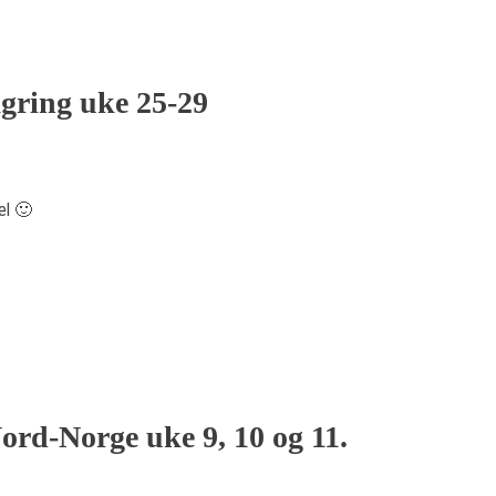
agring uke 25-29
el 🙂
Nord-Norge uke 9, 10 og 11.