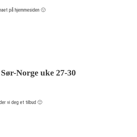
jemaet på hjemmesiden 🙂
l Sør-Norge uke 27-30
er vi deg et tilbud 🙂