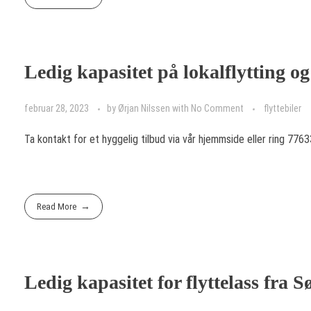
Ledig kapasitet på lokalflytting og
februar 28, 2023
by
Ørjan Nilssen
with
No Comment
flyttebiler
Ta kontakt for et hyggelig tilbud via vår hjemmside eller ring 776
Read More
Ledig kapasitet for flyttelass fra 