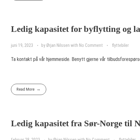
Ledig kapasitet for byflytting og l
juni 19, 2023
by
Ørjan Nilssen
with
No Comment
flyttebiler
Ta kontakt på vår hjemmeside. Benytt gjerne vår tilbudsforespørs
Read More
Ledig kapasitet fra Sør-Norge til 
februar 28, 2023
by
Ørjan Nilssen
with
No Comment
flyttebiler