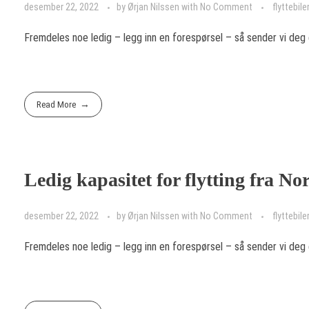
desember 22, 2022
by
Ørjan Nilssen
with
No Comment
flyttebile
Fremdeles noe ledig – legg inn en forespørsel – så sender vi deg 
Read More
Ledig kapasitet for flytting fra N
desember 22, 2022
by
Ørjan Nilssen
with
No Comment
flyttebile
Fremdeles noe ledig – legg inn en forespørsel – så sender vi deg 