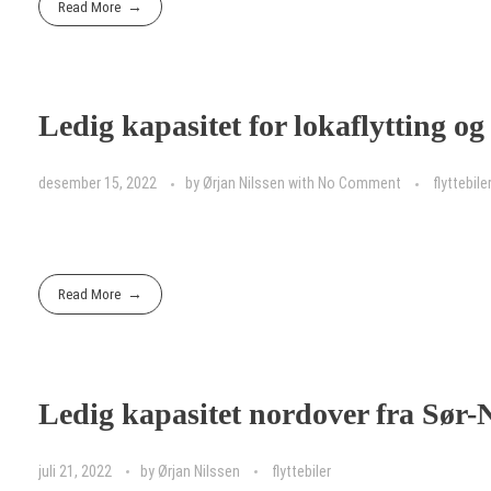
Read More
Ledig kapasitet for lokaflytting o
desember 15, 2022
by
Ørjan Nilssen
with
No Comment
flyttebile
Read More
Ledig kapasitet nordover fra Sør-
juli 21, 2022
by
Ørjan Nilssen
flyttebiler