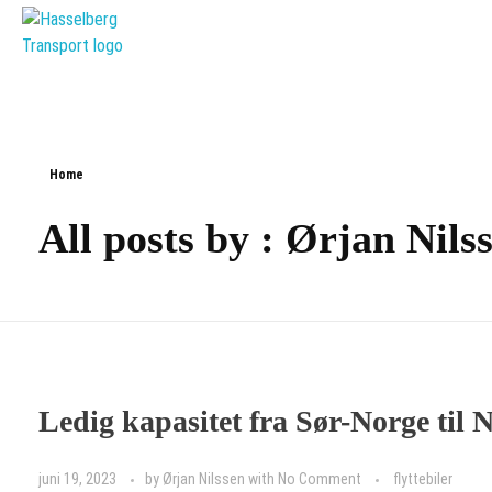
Hasselberg Transport AS
Hele Norges Flyttebyrå
Home
All posts by : Ørjan Nils
Ledig kapasitet fra Sør-Norge til
juni 19, 2023
by
Ørjan Nilssen
with
No Comment
flyttebiler