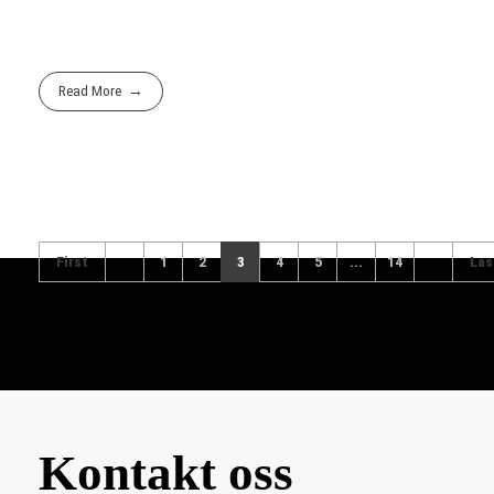
Read More
First
1
2
3
4
5
...
14
Las
Kontakt oss