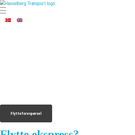
Hasselberg Transport AS
Hele Norges Flyttebyrå
Flytte?
Glem tunge løft
- la Hasselberg Transport gjøre flyttejobben
Når du skal flytte vil behovet for flyttehjelp variere i forhold til kundens
livssituasjon. Har du hverken tid eller helse til å pakke sitt flyttegods i
esker? Ønsker du at noen skal ordne nedvask for deg også?
Flytteforespørsel
Flytte ekspress?