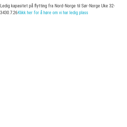
Ledig kapasitet på flytting fra Nord-Norge til Sør-Norge Uke 32-
34
30.7.26
Klikk her for å høre om vi har ledig plass
Tjenester
Haselberg Transport har over 6000 flytteoppdrag på
kryss og tvers i Norge og utland
Vi hjelper deg med
flytteoppdraget
i hele Norge – Fra Nord til Sør, Øst
til vest! Send gjerne en forespørsel om
lagring
også.
Vi kan gi deg et tilbud på utenlandsoppdrag om det skulle være
interessant.
Fyll inn tingene du skal ha flyttet så får du prisen beregnet med en
gang. Enklere blir det ikke