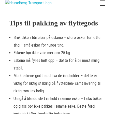
Hasselberg Transport AS
Hele Norges Flyttebyrå
Tips til pakking av flyttegods
Bruk ulike størrelser på eskene – store esker for lette
ting – små esker for tunge ting.
Eskene bør ikke veie mer enn 25 kg.
Eskene må fylles helt opp – dette for å bli mest mulig
stabil.
Merk eskene godt med hva de inneholder – dette er
viktig for riktig stabling på flyttebilen- samt levering til
riktig rom i ny bolig.
Unngå å blande ulikt innhold i samme eske – f.eks bøker
og glass bør ikke pakkes i samme eske. Dette fordi
innholdet tåler forskjellig belastning.