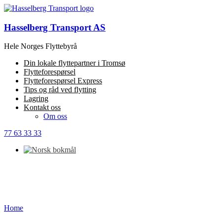
Hasselberg Transport AS
Hele Norges Flyttebyrå
Din lokale flyttepartner i Tromsø
Flytteforespørsel
Flytteforespørsel Express
Tips og råd ved flytting
Lagring
Kontakt oss
Om oss
77 63 33 33
Home