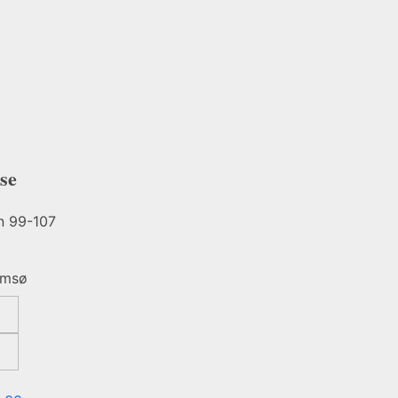
se
n 99-107
omsø