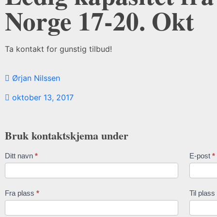
Norge 17-20. Okt
Ta kontakt for gunstig tilbud!
Ørjan Nilssen
oktober 13, 2017
Bruk kontaktskjema under
Ditt navn
*
E-post
*
Contact
Us
Fra plass
*
Til plass