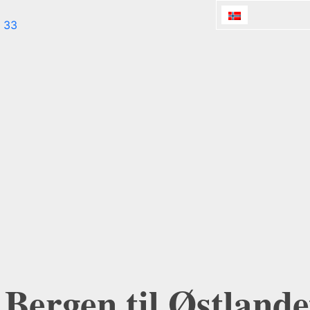
 33
 Bergen til Østland