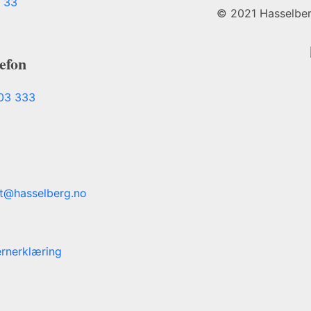
 33
© 2021 Hasselberg.
efon
03 333
t@hasselberg.no
rnerklæring