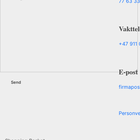
77 63 33
Vakttel
+47 911 
E-post
firmapos
Personve