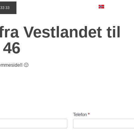
 33 33
fra Vestlandet til
 46
hjemmeside!! 🙂
Telefon
*