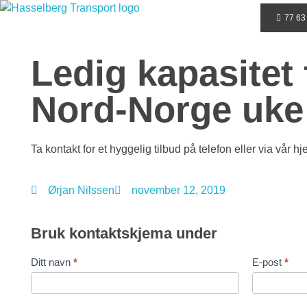
77 63
Hasselberg Transport AS
Hele Norges Flyttebyrå
Ledig kapasitet 
Nord-Norge uke
Ta kontakt for et hyggelig tilbud på telefon eller via vår 
Ørjan Nilssen
november 12, 2019
Bruk kontaktskjema under
Ditt navn
*
E-post
*
Contact
Us