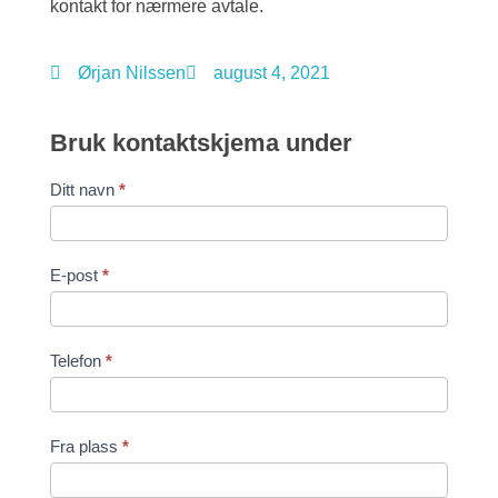
kontakt for nærmere avtale.
Ørjan Nilssen
august 4, 2021
Bruk kontaktskjema under
Contact
Ditt navn
*
Us
E-post
*
Telefon
*
Fra plass
*